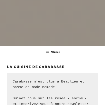
LA CUISINE DE CARABASSE
Cuisine du marché, de voyage & au feu de bois
Menu
LA CUISINE DE CARABASSE
Carabasse n'est plus à Beaulieu et 
passe en mode nomade.
Suivez nous sur les réseaux sociaux 
et inscrivez vous à notre newsletter 