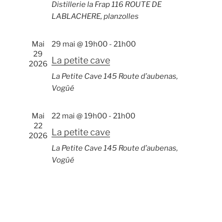
i
t
Distillerie la Frap
116 ROUTE DE
i
o
LABLACHERE, planzolles
i
o
n
o
n
n
d
Mai
29 mai @ 19h00
-
21h00
n
e
29
e
p
La petite cave
z
2026
v
a
u
La Petite Cave
145 Route d’aubenas,
u
n
r
Vogüé
e
e
c
s
d
o
Mai
22 mai @ 19h00
-
21h00
É
a
22
n
v
La petite cave
t
2026
s
è
e
La Petite Cave
145 Route d’aubenas,
n
u
.
Vogüé
e
l
m
t
e
a
n
t
t