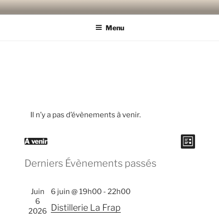
Aller
LA CUISINE DE CARABASSE
Cuisine du marché, de voyage & au feu de bois
au
Menu
contenu
principal
Il n’y a pas d’évènements à venir.
N
N
À venir
L
S
i
a
a
s
Derniers Évènements passés
é
v
t
v
e
l
i
i
e
g
Juin
6 juin @ 19h00
-
22h00
g
c
a
6
Distillerie La Frap
a
t
2026
t